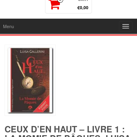
€0,00
Menu
Toggl
navig
CEUX D’EN HAUT – LIVRE 1 :