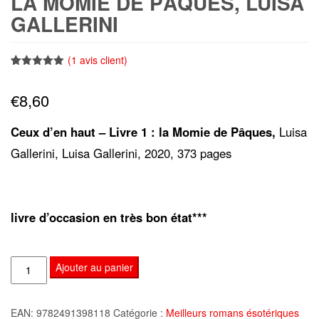
LA MOMIE DE PÂQUES, LUISA
GALLERINI
(
1
avis client)
Noté
1
5.00
sur 5
€
8,60
basé sur
notation
client
Ceux d’en haut – Livre 1 : la Momie de Pâques,
Luisa
Gallerini, Luisa Gallerini, 2020, 373 pages
livre d’occasion en très bon état***
quantité
Ajouter au panier
de
Ceux
EAN:
9782491398118
Catégorie :
Meilleurs romans ésotériques
d'en