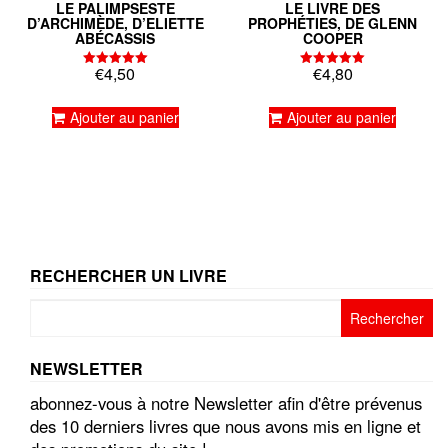
LE PALIMPSESTE
LE LIVRE DES
D’ARCHIMÈDE, D’ELIETTE
PROPHÉTIES, DE GLENN
ABÉCASSIS
COOPER
€
4,50
€
4,80
Note
Note
5.00
5.00
sur 5
sur 5
Ajouter au panier
Ajouter au panier
RECHERCHER UN LIVRE
Rechercher :
NEWSLETTER
abonnez-vous à notre Newsletter afin d'être prévenus
des 10 derniers livres que nous avons mis en ligne et