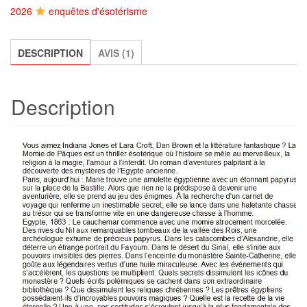
2026
enquêtes d'ésotérisme
haut
-
Livre
DESCRIPTION
AVIS (1)
1
:
Description
la
Momie
de
Pâques,
Luisa
Gallerini