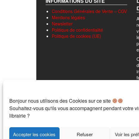
INFORMATIONS DU SITE
Conditions Générales de Vente – CGV
Mentions légales
A
Newsletter
r
Politique de confidentialité
v
Politique de cookies (UE)
l
p
e
O
d
i
f
r
p
d
Bonjour nous utilisons des Cookies sur ce site
P
Souhaitez-vous qu'ils vous accompagnent pendant votre vis
«
librairie ?
s
d
Accepter les cookies
Refuser
Voir les pré
d