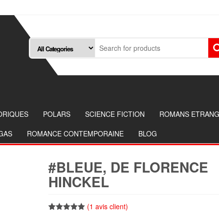
ORIQUES
POLARS
SCIENCE FICTION
ROMANS ETRAN
NGAS
ROMANCE CONTEMPORAINE
BLOG
#BLEUE, DE FLORENCE
HINCKEL
(
1
avis client)
Noté
1
5.00