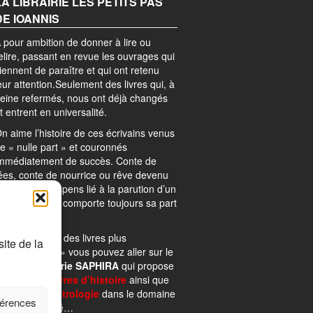
LA LIBRAIRIE LES PETITS PAS
DE IOANNIS
 pour ambition de donner à lire ou
elire, passant en revue les ouvrages qui
iennent de paraître et qui ont retenu
eur attention.Seulement des livres qui, à
eine refermés, nous ont déjà changés
t entrent en universalité.
n aime l’histoire de ces écrivains venus
e « nulle part » et couronnés
mmédiatement de succès. Conte de
ées, conte de nourrice ou rêve devenu
éalité ? Le suspens lié à la parution d’un
remier roman comporte toujours sa part
’ombre.
our ce qui est des livres plus
ite de la
 scientifiques » vous pouvez aller sur le
ite de la
librairie SAPHIRA
qui propose
e très bons
livres d’histoire
ainsi que
des
livres d’astrologie
dans le domaine
férences
e la spiritualité…