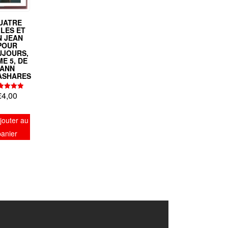
UATRE
LLES ET
N JEAN
POUR
UJOURS,
E 5, DE
ANN
ASHARES
€
4,00
Note
5.00
sur 5
jouter au
panier