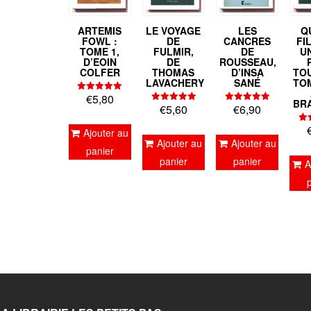
ARTEMIS
LE VOYAGE
LES
Q
FOWL :
DE
CANCRES
FI
TOME 1,
FULMIR,
DE
U
D’EOIN
DE
ROUSSEAU,
COLFER
THOMAS
D’INSA
TO
LAVACHERY
SANÉ
TOM
€
5,80
Note
BR
€
5,60
€
6,90
5.00
Note
Note
sur 5
5.00
5.00
sur 5
sur 5
Ajouter au
Ajouter au
Ajouter au
panier
panier
panier
A