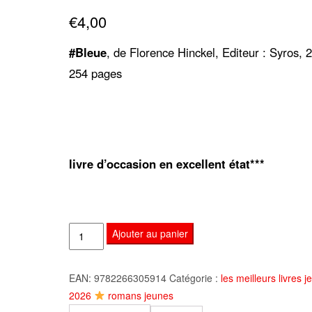
sur 5
€
4,00
basé sur
notation
client
#Bleue
, de Florence Hinckel, Editeur : Syros, 
254 pages
livre d’occasion en excellent état***
quantité
Ajouter au panier
de
#Bleue,
EAN:
9782266305914
Catégorie :
les meilleurs livres 
de
2026
romans jeunes
Florence