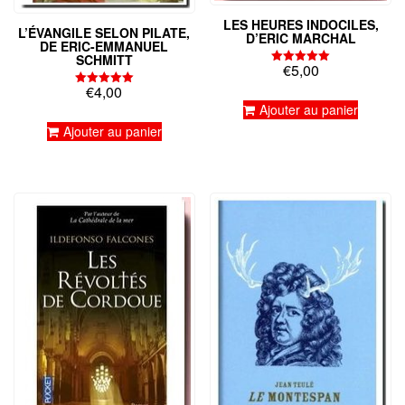
LES HEURES INDOCILES,
L’ÉVANGILE SELON PILATE,
D’ERIC MARCHAL
DE ERIC-EMMANUEL
SCHMITT
€
5,00
Note
5.00
€
4,00
sur 5
Note
5.00
Ajouter au panier
sur 5
Ajouter au panier