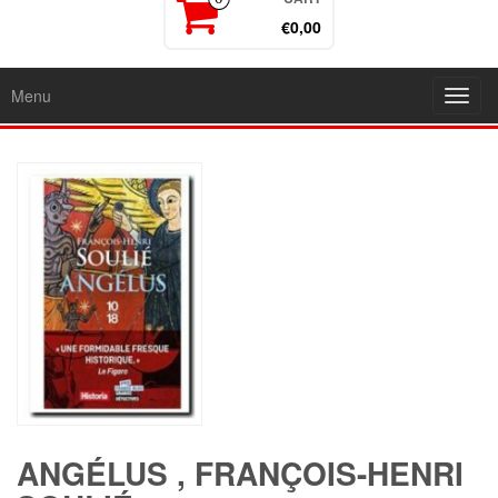
€0,00
Menu
Toggl
navig
ANGÉLUS , FRANÇOIS-HENRI