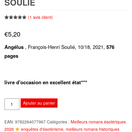
SOULIÉ
(
1
avis client)
Noté
1
5.00
sur 5
€
5,20
basé sur
notation
client
Angélus
, François-Henri Soulié, 10/18, 2021,
576
pages
livre d’occasion en excellent état***
quantité
Ajouter au panier
de
Angélus
EAN:
9782264077967
Catégories :
Meilleurs romans ésotériques
,
2026
enquêtes d'ésotérisme
,
meilleurs romans historiques
François-