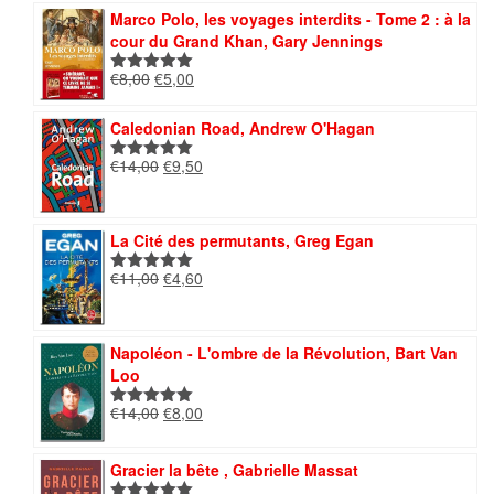
était :
est :
Marco Polo, les voyages interdits - Tome 2 : à la
€13,00.
€4,50.
cour du Grand Khan, Gary Jennings
Le
Le
€
8,00
€
5,00
Note
5.00
prix
prix
sur 5
initial
actuel
Caledonian Road, Andrew O'Hagan
était :
est :
Le
Le
€
14,00
€
9,50
€8,00.
€5,00.
Note
5.00
prix
prix
sur 5
initial
actuel
était :
est :
La Cité des permutants, Greg Egan
€14,00.
€9,50.
Le
Le
€
11,00
€
4,60
Note
5.00
prix
prix
sur 5
initial
actuel
était :
est :
Napoléon - L'ombre de la Révolution, Bart Van
€11,00.
€4,60.
Loo
Le
Le
€
14,00
€
8,00
Note
5.00
prix
prix
sur 5
initial
actuel
Gracier la bête , Gabrielle Massat
était :
est :