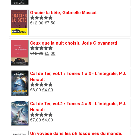
initial
actuel
était :
est :
Gracier la bête, Gabrielle Massat
€12,00.
€8,40.
Le
Le
€
12,00
€
7,50
Note
5.00
prix
prix
sur 5
initial
actuel
était :
est :
Ceux que la nuit choisit, Joris Giovannetti
€12,00.
€7,50.
Le
Le
€
12,00
€
5,00
Note
5.00
prix
prix
sur 5
initial
actuel
était :
est :
Cal de Ter, vol.1 : Tomes 1 à 3 - L'intégrale, P.J.
€12,00.
€5,00.
Herault
Le
Le
€
8,00
€
4,00
Note
5.00
prix
prix
sur 5
initial
actuel
Cal de Ter, vol.2 : Tomes 4 à 5 - L'intégrale, P.J.
était :
est :
Herault
€8,00.
€4,00.
Le
Le
€
7,00
€
4,00
Note
5.00
prix
prix
sur 5
initial
actuel
Un voyage dans les philosophies du monde,