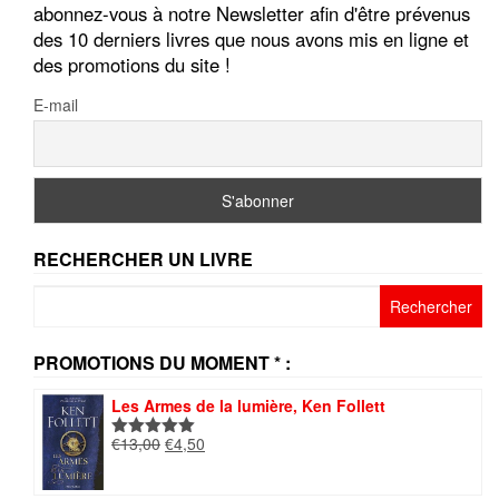
abonnez-vous à notre Newsletter afin d'être prévenus
des 10 derniers livres que nous avons mis en ligne et
des promotions du site !
E-mail
RECHERCHER UN LIVRE
Rechercher :
PROMOTIONS DU MOMENT * :
Les Armes de la lumière, Ken Follett
Le
Le
€
13,00
€
4,50
Note
5.00
prix
prix
sur 5
initial
actuel