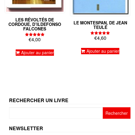
LES RÉVOLTÉS DE
LE MONTESPAN, DE JEAN
CORDOUE, D’ILDEFONSO
TEULÉ
FALCONES
€
4,60
€
4,00
Note
Note
5.00
5.00
sur 5
sur 5
Ajouter au panier
Ajouter au panier
RECHERCHER UN LIVRE
Rechercher :
NEWSLETTER