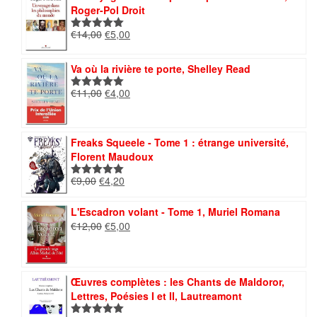
était :
est :
Roger-Pol Droit
€7,00.
€4,00.
Le
Le
€
14,00
€
5,00
Note
5.00
prix
prix
sur 5
initial
actuel
Va où la rivière te porte, Shelley Read
était :
est :
€14,00.
€5,00.
Le
Le
€
11,00
€
4,00
Note
5.00
prix
prix
sur 5
initial
actuel
était :
est :
Freaks Squeele - Tome 1 : étrange université,
€11,00.
€4,00.
Florent Maudoux
Le
Le
€
9,00
€
4,20
Note
5.00
prix
prix
sur 5
initial
actuel
L'Escadron volant - Tome 1, Muriel Romana
était :
est :
Le
Le
€
12,00
€
5,00
€9,00.
€4,20.
prix
prix
initial
actuel
était :
est :
€12,00.
€5,00.
Œuvres complètes : les Chants de Maldoror,
Lettres, Poésies I et II, Lautreamont